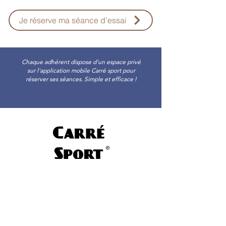
Je réserve ma séance d'essai
Chaque adhérent dispose d'un espace privé
sur l'application mobile Carré sport pour
réserver ses séances. Simple et efficace !
20 rue Eugène Vignat-
45000 Orléans
0984545421
-
0659291291